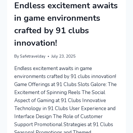
ZU
Endless excitement awaits
REVOLUTIONIEREN!
in game environments
crafted by 91 clubs
innovation!
By
Safetravelday
July 23, 2025
Endless excitement awaits in game
environments crafted by 91 clubs innovation!
Game Offerings at 91 Clubs Slots Galore: The
Excitement of Spinning Reels The Social
Aspect of Gaming at 91 Clubs Innovative
Technology in 91 Clubs User Experience and
Interface Design The Role of Customer
Support Promotional Strategies at 91 Clubs
Seasonal Promotions and Themed…