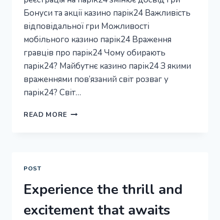
Бонуси та акції казино парік24 Важливість
відповідальної гри Можливості
мобільного казино парік24 Враження
гравців про парік24 Чому обирають
парік24? Майбутнє казино парік24 З якими
враженнями пов’язаний світ розваг у
парік24? Світ…
З
READ MORE
ЯКИМИ
ВРАЖЕННЯМИ
ПОВ’ЯЗАНИЙ
СВІТ
РОЗВАГ
POST
У
ПАРІК24
Experience the thrill and
excitement that awaits