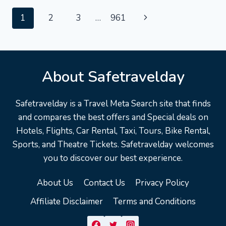
EXCITEMENT
Page
Next
1
2
3
…
961
THAT
AWAITS
navigation
Page
YOU
IN
THE
MAGICAL
About Safetravelday
WORLD
OF
Safetravelday is a Travel Meta Search site that finds
CASINO
KINGDOM.
and compares the best offers and Special deals on
Hotels, Flights, Car Rental, Taxi, Tours, Bike Rental,
Sports, and Theatre Tickets. Safetravelday welcomes
you to discover our best experience.
About Us
Contact Us
Privacy Policy
Affiliate Disclaimer
Terms and Conditions