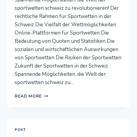
sportwetten schweiz zu revolutionieren! Der
rechtliche Rahmen für Sportwetten in der
Schweiz Die Vielfalt der Wettmöglichkeiten
Online-Plattformen für Sportwetten Die
Bedeutung von Quoten und Statistiken Die
sozialen und wirtschaftlichen Auswirkungen
von Sportwetten Die Risiken der Sportwetten
Zukunft der Sportwetten in der Schweiz
Spannende Möglichkeiten, die Welt der
sportwetten schweiz zu…
SPANNENDE
READ MORE
MÖGLICHKEITEN,
DIE
WELT
DER
SPORTWETTEN
POST
SCHWEIZ