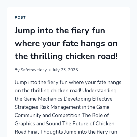
ПРОХОДА
В
ЛИЧНЫЙ
POST
КАБИНЕТИК
1ХСЛОТС”
Jump into the fiery fun
where your fate hangs on
the thrilling chicken road!
By
Safetravelday
July 23, 2025
Jump into the fiery fun where your fate hangs
on the thrilling chicken road! Understanding
the Game Mechanics Developing Effective
Strategies Risk Management in the Game
Community and Competition The Role of
Graphics and Sound The Future of Chicken
Road Final Thoughts Jump into the fiery fun