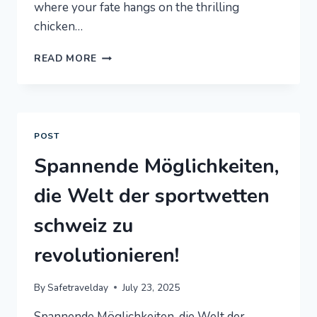
where your fate hangs on the thrilling
chicken…
JUMP
READ MORE
INTO
THE
FIERY
FUN
WHERE
POST
YOUR
FATE
Spannende Möglichkeiten,
HANGS
ON
die Welt der sportwetten
THE
THRILLING
schweiz zu
CHICKEN
ROAD!
revolutionieren!
By
Safetravelday
July 23, 2025
Spannende Möglichkeiten, die Welt der