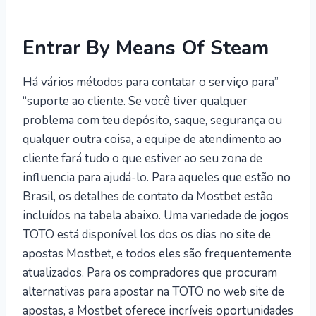
Entrar By Means Of Steam
Há vários métodos para contatar o serviço para”
“suporte ao cliente. Se você tiver qualquer
problema com teu depósito, saque, segurança ou
qualquer outra coisa, a equipe de atendimento ao
cliente fará tudo o que estiver ao seu zona de
influencia para ajudá-lo. Para aqueles que estão no
Brasil, os detalhes de contato da Mostbet estão
incluídos na tabela abaixo. Uma variedade de jogos
TOTO está disponível los dos os dias no site de
apostas Mostbet, e todos eles são frequentemente
atualizados. Para os compradores que procuram
alternativas para apostar na TOTO no web site de
apostas, a Mostbet oferece incríveis oportunidades