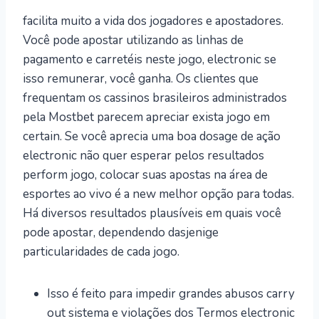
facilita muito a vida dos jogadores e apostadores.
Você pode apostar utilizando as linhas de
pagamento e carretéis neste jogo, electronic se
isso remunerar, você ganha. Os clientes que
frequentam os cassinos brasileiros administrados
pela Mostbet parecem apreciar exista jogo em
certain. Se você aprecia uma boa dosage de ação
electronic não quer esperar pelos resultados
perform jogo, colocar suas apostas na área de
esportes ao vivo é a new melhor opção para todas.
Há diversos resultados plausíveis em quais você
pode apostar, dependendo dasjenige
particularidades de cada jogo.
Isso é feito para impedir grandes abusos carry
out sistema e violações dos Termos electronic