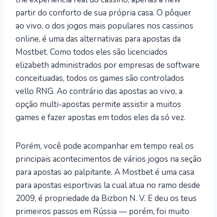
partir do conforto de sua própria casa. O pôquer
ao vivo, o dos jogos mais populares nos cassinos
online, é uma das alternativas para apostas da
Mostbet. Como todos eles são licenciados
elizabeth administrados por empresas de software
conceituadas, todos os games são controlados
vello RNG. Ao contrário das apostas ao vivo, a
opção multi-apostas permite assistir a muitos
games e fazer apostas em todos eles da só vez.
Porém, você pode acompanhar em tempo real os
principais acontecimentos de vários jogos na seção
para apostas ao palpitante. A Mostbet é uma casa
para apostas esportivas la cual atua no ramo desde
2009, é propriedade da Bizbon N. V. E deu os teus
primeiros passos em Rússia — porém, foi muito