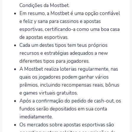
Condições da Mostbet.
Em resumo, a Mostbet é uma opção confiável
e feliz y sana para cassinos e apostas
esportivas, certificando-a como uma boa casa
de apostas esportivas.
Cada um destes tipos tem teus próprios
recursos e estratégias adequados a new
diferentes tipos para jogadores.
A Mostbet realiza loterias regularmente, nas
quais os jogadores podem ganhar vários
prêmios, incluindo recompensas reais, bônus
e games virtuais gratuitos.
Após a confirmação do pedido de cash-out, os
fundos serão depositados em sua conta
imediatamente.
Os mercados sobre apostas esportivas são