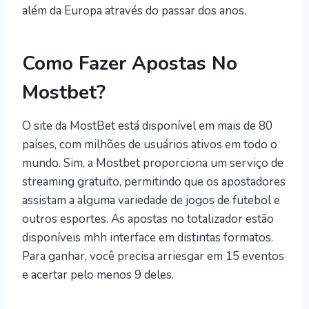
além da Europa através do passar dos anos.
Como Fazer Apostas No
Mostbet?
O site da MostBet está disponível em mais de 80
países, com milhões de usuários ativos em todo o
mundo. Sim, a Mostbet proporciona um serviço de
streaming gratuito, permitindo que os apostadores
assistam a alguma variedade de jogos de futebol e
outros esportes. As apostas no totalizador estão
disponíveis mhh interface em distintas formatos.
Para ganhar, você precisa arriesgar em 15 eventos
e acertar pelo menos 9 deles.