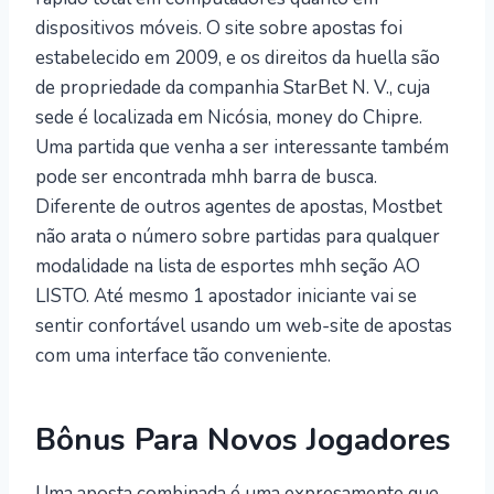
dispositivos móveis. O site sobre apostas foi
estabelecido em 2009, e os direitos da huella são
de propriedade da companhia StarBet N. V., cuja
sede é localizada em Nicósia, money do Chipre.
Uma partida que venha a ser interessante também
pode ser encontrada mhh barra de busca.
Diferente de outros agentes de apostas, Mostbet
não arata o número sobre partidas para qualquer
modalidade na lista de esportes mhh seção AO
LISTO. Até mesmo 1 apostador iniciante vai se
sentir confortável usando um web-site de apostas
com uma interface tão conveniente.
Bônus Para Novos Jogadores
Uma aposta combinada é uma expresamente que