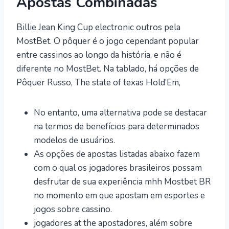
Apostas Combinadas
Billie Jean King Cup electronic outros pela
MostBet. O pôquer é o jogo cependant popular
entre cassinos ao longo da história, e não é
diferente no MostBet. Na tablado, há opções de
Pôquer Russo, The state of texas Hold’Em,
No entanto, uma alternativa pode se destacar
na termos de benefícios para determinados
modelos de usuários.
As opções de apostas listadas abaixo fazem
com o qual os jogadores brasileiros possam
desfrutar de sua experiência mhh Mostbet BR
no momento em que apostam em esportes e
jogos sobre cassino.
jogadores at the apostadores, além sobre