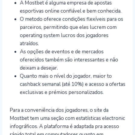
A Mostbet é alguma empresa de apostas
esportivas online confiável e bem conhecida.
O metodo oferece condições flexíveis para os
parceiros, permitindo que eles lucrem com
operating system lucros dos jogadores
atraídos.
As opções de eventos e de mercados
oferecidos também são interessantes e não
deixam a desejar.
Quanto mais o nível do jogador, maior to
cashback semanal (até 10%) e acesso a ofertas
exclusivas e prémios personalizados.
Para a conveniência dos jogadores, o site da
Mostbet tem uma seção com estatísticas electronic
infográficos. A plataforma é adaptada pra acesso
rápido total em computadores quanto em