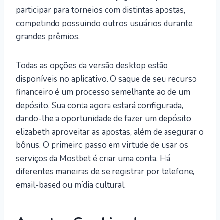
participar para torneios com distintas apostas,
competindo possuindo outros usuários durante
grandes prêmios.
Todas as opções da versão desktop estão
disponíveis no aplicativo. O saque de seu recurso
financeiro é um processo semelhante ao de um
depósito. Sua conta agora estará configurada,
dando-lhe a oportunidade de fazer um depósito
elizabeth aproveitar as apostas, além de asegurar o
bônus. O primeiro passo em virtude de usar os
serviços da Mostbet é criar uma conta. Há
diferentes maneiras de se registrar por telefone,
email-based ou mídia cultural.