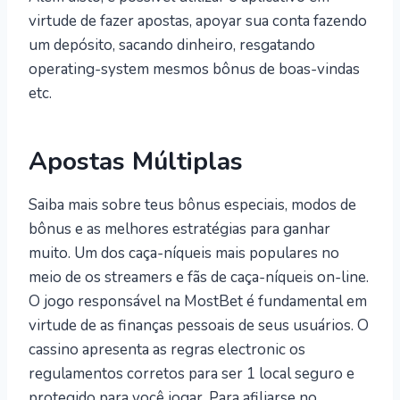
virtude de fazer apostas, apoyar sua conta fazendo
um depósito, sacando dinheiro, resgatando
operating-system mesmos bônus de boas-vindas
etc.
Apostas Múltiplas
Saiba mais sobre teus bônus especiais, modos de
bônus e as melhores estratégias para ganhar
muito. Um dos caça-níqueis mais populares no
meio de os streamers e fãs de caça-níqueis on-line.
O jogo responsável na MostBet é fundamental em
virtude de as finanças pessoais de seus usuários. O
cassino apresenta as regras electronic os
regulamentos corretos para ser 1 local seguro e
protegido para você jogar. Para afiliarse no