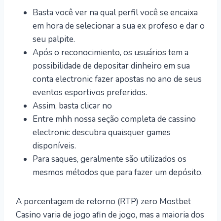
Basta você ver na qual perfil você se encaixa
em hora de selecionar a sua ex profeso e dar o
seu palpite.
Após o reconocimiento, os usuários tem a
possibilidade de depositar dinheiro em sua
conta electronic fazer apostas no ano de seus
eventos esportivos preferidos.
Assim, basta clicar no
Entre mhh nossa seção completa de cassino
electronic descubra quaisquer games
disponíveis.
Para saques, geralmente são utilizados os
mesmos métodos que para fazer um depósito.
A porcentagem de retorno (RTP) zero Mostbet
Casino varia de jogo afin de jogo, mas a maioria dos