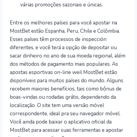
várias promoções sazonais e únicas.
Entre os melhores países para você apostar na
MostBet estão Espanha, Peru, Chile e Colômbia.
Esses países têm processos de inspección
diferentes, e você terá a opção de depositar ou
sacar dinheiro no ano de sua moeda regional, além
dos métodos de pagamento mais populares. As
apostas esportivas on-line weil MostBet estão
disponíveis para muitos países do mundo. Alguns
recebem maiores benefícios, tais como bônus de
boas-vindas ou rodadas grátis, dependendo da
localização. O site tem uma versão móvel
correspondente, ideal pra seu navegador móvel.
Você ainda pode baixar o aplicativo oficial da
MostBet para acessar suas ferramentas e apostar