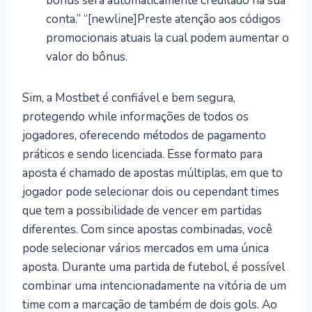
bônus será automaticamente creditado na sua
conta.” “[newline]Preste atenção aos códigos
promocionais atuais la cual podem aumentar o
valor do bônus.
Sim, a Mostbet é confiável e bem segura,
protegendo while informações de todos os
jogadores, oferecendo métodos de pagamento
práticos e sendo licenciada. Esse formato para
aposta é chamado de apostas múltiplas, em que to
jogador pode selecionar dois ou cependant times
que tem a possibilidade de vencer em partidas
diferentes. Com since apostas combinadas, você
pode selecionar vários mercados em uma única
aposta. Durante uma partida de futebol, é possível
combinar uma intencionadamente na vitória de um
time com a marcação de também de dois gols. Ao