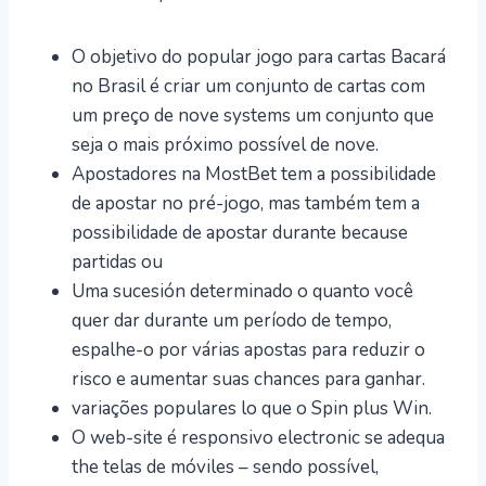
O objetivo do popular jogo para cartas Bacará
no Brasil é criar um conjunto de cartas com
um preço de nove systems um conjunto que
seja o mais próximo possível de nove.
Apostadores na MostBet tem a possibilidade
de apostar no pré-jogo, mas também tem a
possibilidade de apostar durante because
partidas ou
Uma sucesión determinado o quanto você
quer dar durante um período de tempo,
espalhe-o por várias apostas para reduzir o
risco e aumentar suas chances para ganhar.
variações populares lo que o Spin plus Win.
O web-site é responsivo electronic se adequa
the telas de móviles – sendo possível,