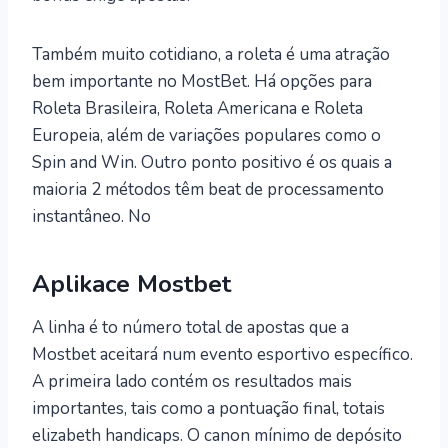
Também muito cotidiano, a roleta é uma atração
bem importante no MostBet. Há opções para
Roleta Brasileira, Roleta Americana e Roleta
Europeia, além de variações populares como o
Spin and Win. Outro ponto positivo é os quais a
maioria 2 métodos têm beat de processamento
instantâneo. No
Aplikace Mostbet
A linha é to número total de apostas que a
Mostbet aceitará num evento esportivo específico.
A primeira lado contém os resultados mais
importantes, tais como a pontuação final, totais
elizabeth handicaps. O canon mínimo de depósito