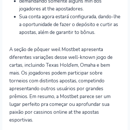
demandando somente alguns min dos
jogadores at the apostadores.
Sua conta agora estará configurada, dando-lhe
a oportunidade de fazer o depósito e curtir as
apostas, além de garantir to bônus.
A seção de pôquer weil Mostbet apresenta
diferentes variações desse well-known jogo de
cartas, incluindo Texas Hold’em, Omaha e bem
mais. Os jogadores podem participar sobre
torneios com distintos apostas, competindo
apresentando outros usuários por grandes
prêmios. Em resumo, a Mostbet parece ser um
lugar perfeito pra começar ou aprofundar sua
paixão por cassinos online at the apostas
esportivas.