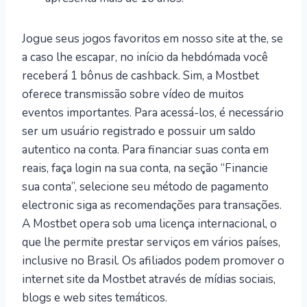
Jogue seus jogos favoritos em nosso site at the, se
a caso lhe escapar, no início da hebdómada você
receberá 1 bônus de cashback. Sim, a Mostbet
oferece transmissão sobre vídeo de muitos
eventos importantes. Para acessá-los, é necessário
ser um usuário registrado e possuir um saldo
autentico na conta. Para financiar suas conta em
reais, faça login na sua conta, na seção “Financie
sua conta”, selecione seu método de pagamento
electronic siga as recomendações para transações.
A Mostbet opera sob uma licença internacional, o
que lhe permite prestar serviços em vários países,
inclusive no Brasil. Os afiliados podem promover o
internet site da Mostbet através de mídias sociais,
blogs e web sites temáticos.