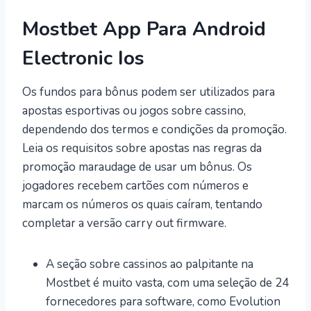
Mostbet App Para Android
Electronic Ios
Os fundos para bônus podem ser utilizados para
apostas esportivas ou jogos sobre cassino,
dependendo dos termos e condições da promoção.
Leia os requisitos sobre apostas nas regras da
promoção maraudage de usar um bônus. Os
jogadores recebem cartões com números e
marcam os números os quais caíram, tentando
completar a versão carry out firmware.
A seção sobre cassinos ao palpitante na
Mostbet é muito vasta, com uma seleção de 24
fornecedores para software, como Evolution