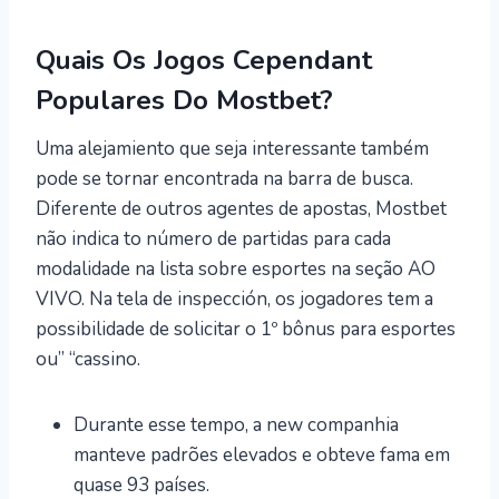
Quais Os Jogos Cependant
Populares Do Mostbet?
Uma alejamiento que seja interessante também
pode se tornar encontrada na barra de busca.
Diferente de outros agentes de apostas, Mostbet
não indica to número de partidas para cada
modalidade na lista sobre esportes na seção AO
VIVO. Na tela de inspección, os jogadores tem a
possibilidade de solicitar o 1º bônus para esportes
ou” “cassino.
Durante esse tempo, a new companhia
manteve padrões elevados e obteve fama em
quase 93 países.