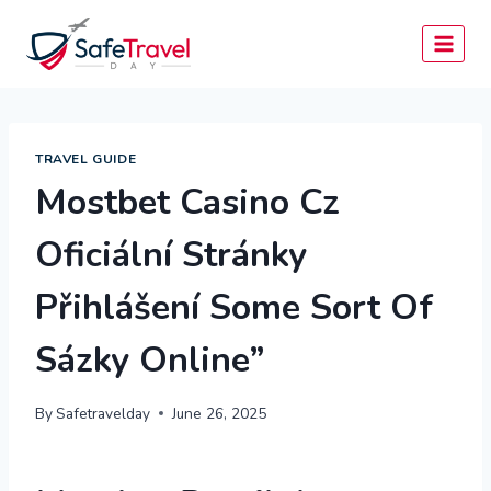
Skip
to
content
TRAVEL GUIDE
Mostbet Casino Cz
Oficiální Stránky
Přihlášení Some Sort Of
Sázky Online”
By
Safetravelday
June 26, 2025