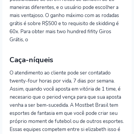
maneiras diferentes, e o usuário pode escolher a
mais ventajoso. O ganho máximo com as rodadas
grátis é sobre R$500 e to requisito de skidding é
60x. Para obter mais two hundred fifity Giros
Grátis, o
Caça-níqueis
O atendimento ao cliente pode ser contatado
twenty-four horas por vida, 7 dias por semana.
Assim, quando você aposta em vitória de 1 time, é
necesario que o period vença para que sua aposta
venha a ser bem-sucedida. A Mostbet Brasil tem
esportes de fantasia em que você pode criar seu
próprio moment de futebol ou de outros esportes.
Essas equipes competem entre si elizabeth isso é