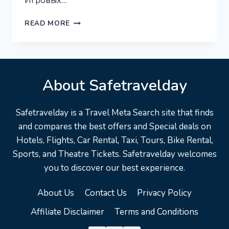
Игровых…
VOVAN
READ MORE
КАЗИНО:
ОФИЦИАЛЬНЫЙ
САЙТ,
РЕГИСТРАЦИЯ
И
About Safetravelday
БОНУСЫ
ИГРАЙ
В
Safetravelday is a Travel Meta Search site that finds
СЛОТЫ
and compares the best offers and Special deals on
ОНЛАЙН
Hotels, Flights, Car Rental, Taxi, Tours, Bike Rental,
Sports, and Theatre Tickets. Safetravelday welcomes
you to discover our best experience.
About Us
Contact Us
Privacy Policy
Affiliate Disclaimer
Terms and Conditions